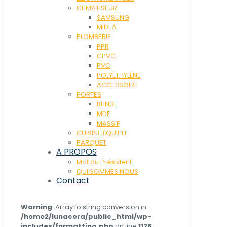
CLIMATISEUR
SAMSUNG
MIDEA
PLOMBERIE
PPR
CPVC
PVC
POLYÉTHYLÉNE
ACCESSOIRE
PORTES
BLINDI
MDF
MASSIF
CUISINE ÉQUIPÉE
PARQUET
A PROPOS
Mot du Président
QUI SOMMES NOUS
Contact
Warning
: Array to string conversion in
/home2/lunacera/public_html/wp-
includes/formatting.php
on line
1128