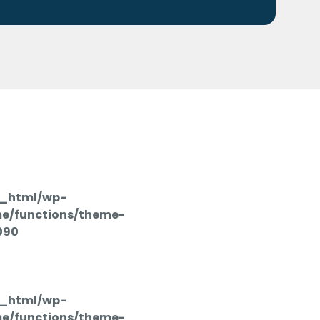
c_html/wp-
e/functions/theme-
090
c_html/wp-
e/functions/theme-