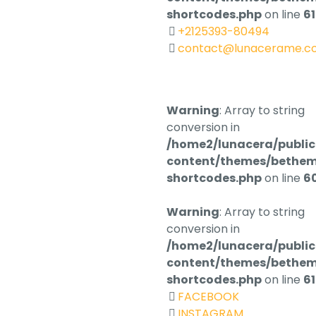
shortcodes.php
on line
6
+2125393-80494
contact@lunacerame.c
Warning
: Array to string
conversion in
/home2/lunacera/publi
content/themes/bethem
shortcodes.php
on line
6
Warning
: Array to string
conversion in
/home2/lunacera/publi
content/themes/bethem
shortcodes.php
on line
6
FACEBOOK
INSTAGRAM