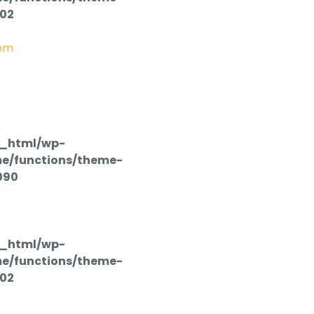
102
om
c_html/wp-
e/functions/theme-
090
c_html/wp-
e/functions/theme-
102