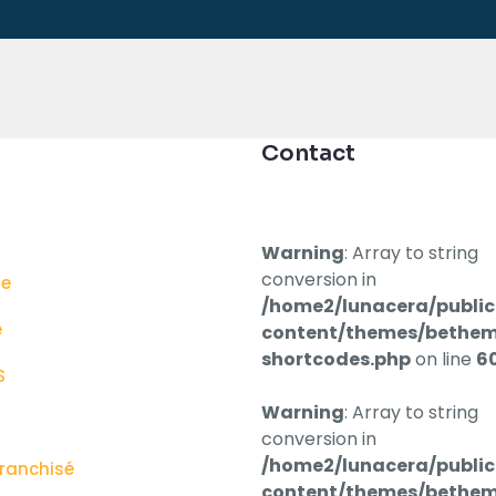
Contact
Warning
: Array to string
conversion in
ge
/home2/lunacera/publi
e
content/themes/bethem
shortcodes.php
on line
6
S
Warning
: Array to string
conversion in
/home2/lunacera/publi
franchisé
content/themes/bethem