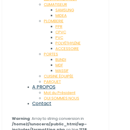
CLIMATISEUR
SAMSUNG
MIDEA
PLOMBERIE
PPR
CPVC
PVC
POLYÉTHYLÉNE
ACCESSOIRE
PORTES
BLINDI
MDF
MASSIF
CUISINE ÉQUIPÉE
PARQUET
A PROPOS
Mot du Président
QUI SOMMES NOUS
Contact
Warning
: Array to string conversion in
/home2/lunacera/public_html/wp-
includes/formatting.php
on line
1128