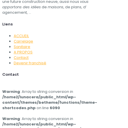
une future construction neuve, aussi nous
vous
apportons des idées
de
maisons
, de plans, d’​
agencement, …
Liens
ACCUEIL
Carrelage
Sanitaire
A PROPOS
Contact
Devenir franchisé
Contact
Warning
: Array to string conversion in
/home2/lunacera/public_html/wp-
content/themes/betheme/functions/theme-
shortcodes.php
on line
6090
Warning
: Array to string conversion in
/home2/lunacera/public_html/wp-