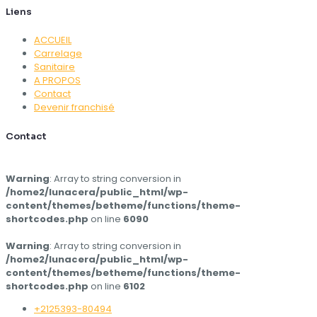
Liens
ACCUEIL
Carrelage
Sanitaire
A PROPOS
Contact
Devenir franchisé
Contact
Warning
: Array to string conversion in
/home2/lunacera/public_html/wp-
content/themes/betheme/functions/theme-
shortcodes.php
on line
6090
Warning
: Array to string conversion in
/home2/lunacera/public_html/wp-
content/themes/betheme/functions/theme-
shortcodes.php
on line
6102
+2125393-80494