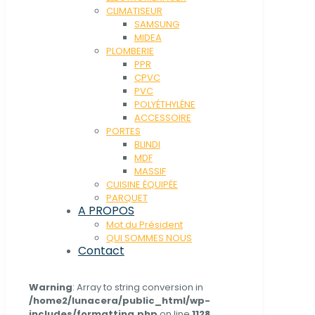
CLIMATISEUR
SAMSUNG
MIDEA
PLOMBERIE
PPR
CPVC
PVC
POLYÉTHYLÉNE
ACCESSOIRE
PORTES
BLINDI
MDF
MASSIF
CUISINE ÉQUIPÉE
PARQUET
A PROPOS
Mot du Président
QUI SOMMES NOUS
Contact
Warning
: Array to string conversion in
/home2/lunacera/public_html/wp-
includes/formatting.php
on line
1128