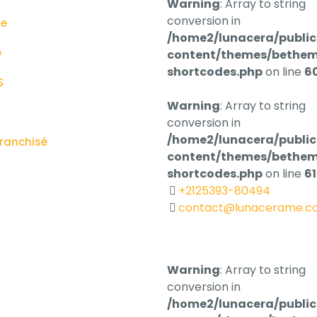
Warning
: Array to string
conversion in
ge
/home2/lunacera/publi
e
content/themes/bethem
shortcodes.php
on line
6
S
Warning
: Array to string
conversion in
/home2/lunacera/publi
franchisé
content/themes/bethem
shortcodes.php
on line
6
+2125393-80494
contact@lunacerame.c
Warning
: Array to string
conversion in
/home2/lunacera/publi