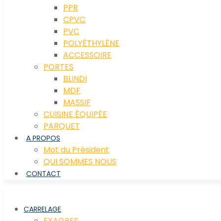
PPR
CPVC
PVC
POLYÉTHYLÉNE
ACCESSOIRE
PORTES
BLINDI
MDF
MASSIF
CUISINE ÉQUIPÉE
PARQUET
A PROPOS
Mot du Président
QUI SOMMES NOUS
CONTACT
CARRELAGE
EXAGRES