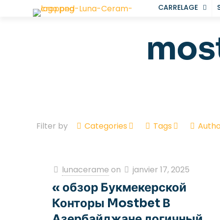
CARRELAGE
most
Filter by
Categories
Tags
Autho
lunacerame
on
janvier 17, 2025
« обзор Букмекерской
Конторы Mostbet В
Азербайджане логичный