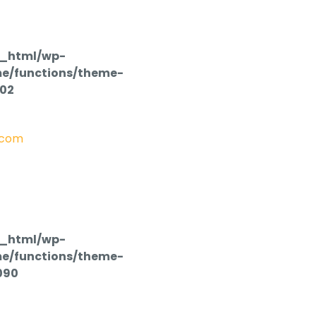
c_html/wp-
e/functions/theme-
102
.com
c_html/wp-
e/functions/theme-
090