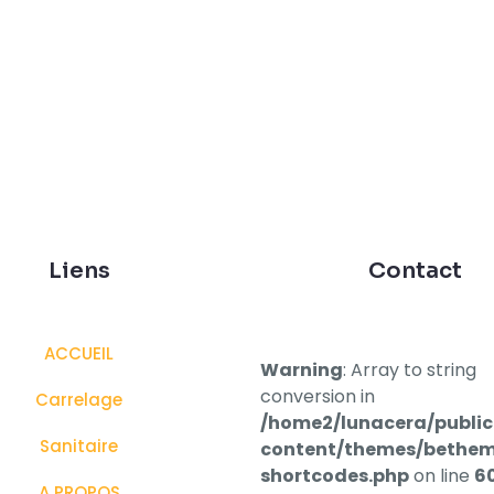
Liens
Contact
ACCUEIL
Warning
: Array to string
conversion in
Carrelage
/home2/lunacera/publi
Sanitaire
content/themes/bethem
shortcodes.php
on line
6
A PROPOS