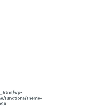
c_html/wp-
e/functions/theme-
090