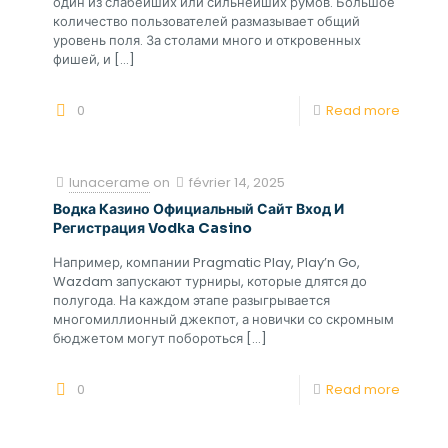
один из слабейших или сильнейших румов. Большое
количество пользователей размазывает общий
уровень поля. За столами много и откровенных
фишей, и
[…]
0
Read more
lunacerame
on
février 14, 2025
Водка Казино Официальный Сайт Вход И
Регистрация Vodka Casino
Например, компании Pragmatic Play, Play’n Go,
Wazdam запускают турниры, которые длятся до
полугода. На каждом этапе разыгрывается
многомиллионный джекпот, а новички со скромным
бюджетом могут побороться
[…]
0
Read more