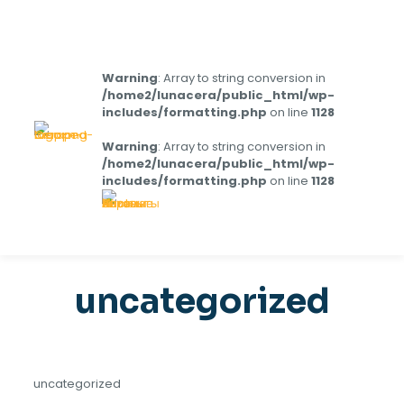
Warning
: Array to string conversion in
/home2/lunacera/public_html/wp-
includes/formatting.php
on line
1128
Warning
: Array to string conversion in
/home2/lunacera/public_html/wp-
includes/formatting.php
on line
1128
uncategorized
uncategorized